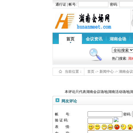
通行证 | 帐号:
密码:
首页
会议资讯
湖南会场
热门搜索:
湖
当前位置：
首页
->
新闻中心
->
湖南会议
本评论只代表湖南会议场地|湖南活动场地|
网友评论
帐 号:
密码:
验 证 码:
表 情: