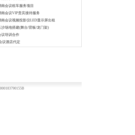
湖南会议租车服务项目
湖南会议VIP贵宾接待服务
湖南会议视频投影仪LED显示屏出租
长沙场地搭建(舞台/背板/龙门架)
会议培训合作
会议酒店代定
0183790155B