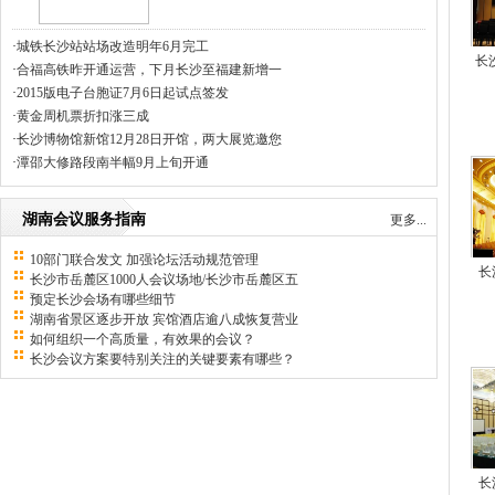
·
城铁长沙站站场改造明年6月完工
长
·
合福高铁昨开通运营，下月长沙至福建新增一
·
2015版电子台胞证7月6日起试点签发
·
黄金周机票折扣涨三成
·
长沙博物馆新馆12月28日开馆，两大展览邀您
·
潭邵大修路段南半幅9月上旬开通
湖南会议服务指南
更多...
10部门联合发文 加强论坛活动规范管理
长
长沙市岳麓区1000人会议场地/长沙市岳麓区五
预定长沙会场有哪些细节
湖南省景区逐步开放 宾馆酒店逾八成恢复营业
如何组织一个高质量，有效果的会议？
长沙会议方案要特别关注的关键要素有哪些？
长