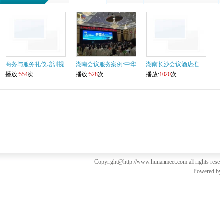
商务与服务礼仪培训视
湖南会议服务案例:中华
湖南长沙会议酒店推
频
播放:
554
次
医学会第
播放:
528
次
荐--潇湘华
播放:
1020
次
Copyright@http://www.hunanmeet.com all rights res
Powered b