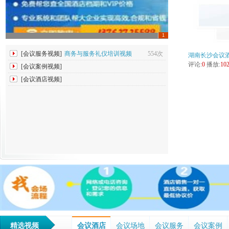
1
[会议服务视频]
商务与服务礼仪培训视频
554次
湖南长沙会议酒
华
评论:
0
播放:
10
[会议案例视频]
湖南会议服务案例:中华医学会第十四次
528次
[会议酒店视频]
湖南长沙会议酒店推荐--潇湘华天大酒
1020次
精选视频
会议酒店
会议场地
会议服务
会议案例