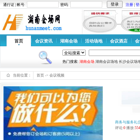
通行证 | 帐号:
密码:
注册
|
登
首页
会议资讯
湖南会场
活动场地
会议酒店
会
热门搜索:
湖南会场
湖南会议场地
长沙会议场
当前位置：
首页
->
会议视频
商务与服务礼
评论:
0
播放:
55