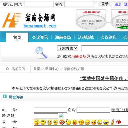
通行证 | 帐号:
密码:
注册
|
登
首页
会议资讯
湖南会场
活动场地
会议酒店
会
热门搜索:
湖南会场
湖南会议场地
长沙会议场
当前位置：
首页
->
新闻中心
->
湖南会议资讯
“繁荣中国梦主题创作
本评论只代表湖南会议场地|湖南活动场地|湖南会议室|湖南会议公司-湖南会
网友评论
帐 号:
密码:
(
新用户注
验 证 码:
表 情: