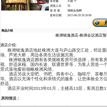
库存量:
不限 个
浏览人次:
56
发 布 者:
湖南会场网
发布日期:
2015-06-29 20:26:06
商品介绍
株洲铭逸酒店-株洲会议酒店预
酒店介绍:
株洲铭逸酒店地处株洲大道与庐山路交汇处，邻近粟
场、芦淞大桥，周边各类生活设施完善。
株洲铭逸酒店拥有各类规格客房可供选择，所有客房均
视、舒适床榻、国内长途、联通世界等，为客人营造一
景式落地窗前领略株洲风情。
酒店另设大堂吧、书吧、商务中心、咖啡厅、茶餐厅
等。酒店以充满个性化和亲情式的服务，让您体验全方
舒适。
酒店开业时间2013年01月，主楼高13层，客房总数
房间情况：