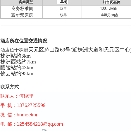
房间类型
早餐
前台优惠价
商务标准间
488
双早
元
/
间夜
豪华双床房
448
双早
元
/
间夜
酒店所在位置交通情况
:
天元区庐山路69号(近株洲大道和天元区中心
酒店位于
株洲
株洲站约3km
株洲西站约7km
醴陵站约43km
攸县站约95km
联系方式:
联系人：何经理
手 机：13762725599
微 信：hnmeeting
电 邮：
1254584218@qq.com