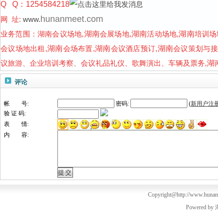
Q Q：1254584218
hunanmeet.com
网 址:
www.
业务范围：
湖南会议场地,
湖南
会展场地,
湖南
活动场地,
湖南
培训场
会议场地出租,
湖南
会场布置,
湖南
会议酒店预订,
湖南
会议策划与接
议旅游、企业培训考察、会议礼品礼仪、歌舞演出、车辆及票务,
湖
评论
帐 号:
密码:
(
新用户注
验 证 码:
表 情:
内 容:
Copyright@http://www.hunanm
Powered by