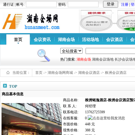
通行证 | 帐号:
密码:
注册
|
登
首页
会议资讯
湖南会场
活动场地
会议酒店
会
热门搜索:
湖南会场
湖南会议场地
长沙会议场
当前位置：
首页
->
湖南会场网商城
->
湖南会议酒店
->
株洲会议酒店
TOP
商品基本信息
商品名称:
株洲铭逸酒店-株洲会议酒店预
联 系 人:
何经理
联系电话:
13762725599
在线客服:
0
市面价格:
448 元
现售价格:
388 元