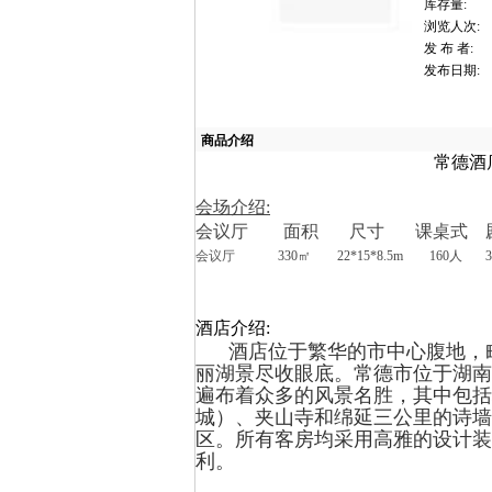
库存量:
浏览人次:
发 布 者:
发布日期:
商品介绍
常德酒
会场介绍:
会议厅 面积 尺寸 课桌式 剧
会议厅
330㎡ 22*15*8.5m 160人
酒店介绍:
酒店位于繁华的市中心腹地，毗
丽湖景尽收眼底。常德市位于湖南省
遍布着众多的风景名胜，其中包括
城）、夹山寺和绵延三公里的诗墙
区。所有客房均采用高雅的设计装
利。