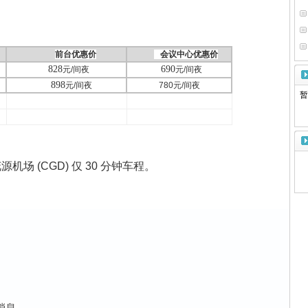
前台优惠价
会议中心优惠价
828
690
元
/
间夜
元
/
间夜
898
元
/
间夜
780
元
/
间夜
暂
 (CGD) 仅 30 分钟车程。