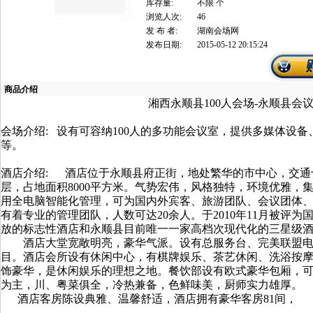
库存量:
不限 个
浏览人次:
46
发 布 者:
湖南会场网
发布日期:
2015-05-12 20:15:24
商品介绍
湘西永顺县100人会场-永顺县会
会场介绍:
设有可容纳100人的多功能会议室，提供多媒体设
等。
酒店介绍:
酒店位于永顺县府正街，地处繁华的市中心，交通
层，占地面积8000平方米。气势宏伟，风格独特，环境优雅，
用全电脑智能化管理，可为国内外宾客、旅游团队、会议团体
有着专业的管理团队，人数可达20余人。于2010年11月被评
放的标志性酒店和永顺县目前唯一一家高档次现代化的三星级
酒店大堂宽敞明亮，豪华气派。设有总服务台、完美联盟电
目。酒店会所设有休闲中心，有棋牌娱乐、茶艺休闲、洗浴按
饰豪华，是休闲娱乐的理想之地。餐饮部设有欧式豪华包厢，可
为主，川、粤菜俱全，冷热兼备，色鲜味美，厨师实力雄厚。
酒店客房陈设典雅、温馨舒适，酒店拥有豪华客房81间，