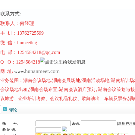
联系方式:
联系人：何经理
手 机：13762725599
微 信：hnmeeting
电 邮：
1254584218@qq.com
Q Q：1254584218
hunanmeet.com
网 址:
www.
湖南
湖南
湖南
业务范围：
湖南会议场地,
会展场地,
活动场地,
培训场
湖南
湖南
湖南
会议场地出租,
会场布置,
会议酒店预订,
会议策划与接
湖
议旅游、企业培训考察、会议礼品礼仪、歌舞演出、车辆及票务,
评论
帐 号:
密码:
(
新用户注
验 证 码: