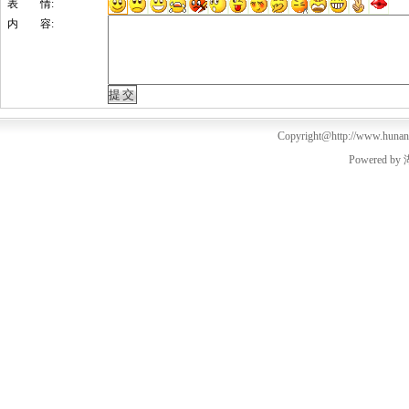
表 情:
内 容:
Copyright@http://www.hunanm
Powered by