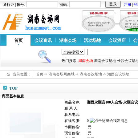
通行证 | 帐号:
密码:
注册
|
登
首页
会议资讯
湖南会场
活动场地
会议酒店
会
热门搜索:
湖南会场
湖南会议场地
长沙会议场
当前位置：
首页
->
湖南会场网商城
->
湖南会议场地
->
湘西会议场地
TOP
商品基本信息
商品名称:
湘西永顺县100人会场-永顺会
联 系 人:
联系电话:
在线客服:
0
市面价格:
元
现售价格:
元