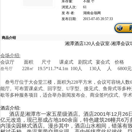
库存量:
不限 个
浏览人次:
61
发 布 者:
湖南会场网
发布日期:
2015-07-05 20:57:33
商品介绍
湘潭酒店120人会议室-湘潭会议
会场介绍:
会议厅 面积 尺寸 课桌式 剧院式 宴会式 价格
228㎡ 19.5*11.7*4.1m 100人 130人 人 6800元
叁号厅
叁号厅位于大会堂三楼，面积为228平方米，会议可容纳人数60
能厅。可布置课桌式、回字型、U字型、接见式、鱼骨式等多种
歇等多种服务项目，适合举办新闻发布会、商业签约仪式、学
酒店介绍:
酒店是湘潭市一家五星级酒店。酒店2001年12月26日
亿元改造，现已形成占地160余亩，特色建筑26幢共6万
内顶尖园林式酒店。漫步其中，酒店山水相间，错落有
树过千种，热温寒带交替出现，高中低纬度此起彼伏，