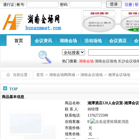
通行证 | 帐号:
密码:
注册
|
登
首页
会议资讯
湖南会场
活动场地
会议酒店
会
热门搜索:
湖南会场
湖南会议场地
长沙会议场
当前位置：
首页
->
湖南会场网商城
->
湖南会议场地
->
湘潭会议场地
TOP
商品基本信息
商品名称:
湘潭酒店120人会议室-湘潭会
联 系 人:
何经理
联系电话:
13762725599
在线客服:
0
市面价格:
元
现售价格:
元