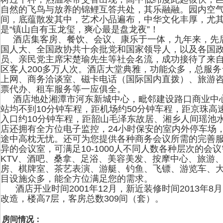
自然的飞鸟与放养的锦鲤互答共处，其乐融融。园内空
间，底蕴散发其中，艺术小品遍布，中华文化丰厚，尤
是“镇山自有玉龙玺，爽心最是盘龙夜”！
酒店集客房、餐饮、会议、康乐于一体，九年来，先
国人大、全国政协共十余批党和国家领导人，以及各国
员、亲民党主席宋楚瑜先生等社会名流，成功接待了来自
区客人200多万人次。酒店大堂典雅，功能众多，总服
上网、商务洽谈室、磁卡电话（国际国内直拨）、旅游
票代办、租车服务等一应俱全。
酒店地处湘潭市河东新城中心，毗邻建设路口商业中
站均不到10分钟车程，距机场约50分钟车程，距京珠
入口约10分钟车程，距韶山毛泽东故居、湘乡人间瑶池水
店还拥有全方位电子监控，24小时保安的室内外停车场，
途中高枕无忧。还可为您提供各种商务会议所需的完善服
异的会议室，可满足10-1000人不同人数各种层次的会
KTV、酒吧、桑拿、足浴、美容美发、按摩中心、旅游
房、棋牌室、茶艺表演、游艇、钓鱼、飞镖、游览车、
目设施众多，能全方位满足您的需求。
酒店开业时间2001年12月，新近装修时间2013年8月
改造，楼高7层，客房总数309间（套）。
房间情况：