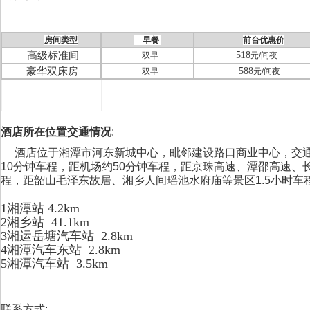
房间类型
早餐
前台优惠价
高级标准间
518
双早
元
/
间夜
豪华双床房
588
双早
元
/
间夜
酒店所在位置交通情况
:
酒店位于湘潭市河东新城中心，毗邻建设路口商业中心，交通
10分钟车程，距机场约50分钟车程，距京珠高速、潭邵高速、
程，距韶山毛泽东故居、湘乡人间瑶池水府庙等景区1.5小时车
1湘潭站 4.2km
2湘乡站 41.1km
3湘运岳塘汽车站 2.8km
4湘潭汽车东站 2.8km
5湘潭汽车站 3.5km
联系方式: