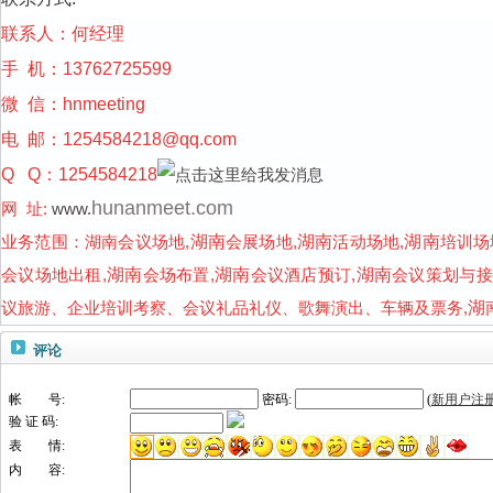
联系人：何经理
手 机：13762725599
微 信：hnmeeting
电 邮：
1254584218@qq.com
Q Q：1254584218
hunanmeet.com
网 址:
www.
业务范围：
湖南会议场地,
湖南
会展场地,
湖南
活动场地,
湖南
培训场
会议场地出租,
湖南
会场布置,
湖南
会议酒店预订,
湖南
会议策划与接
议旅游、企业培训考察、会议礼品礼仪、歌舞演出、车辆及票务,
湖
评论
帐 号:
密码:
(
新用户注
验 证 码:
表 情:
内 容: