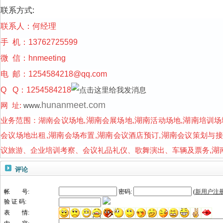
联系方式:
联系人：何经理
手 机：13762725599
微 信：hnmeeting
电 邮：
1254584218@qq.com
Q Q：1254584218
hunanmeet.com
网 址:
www.
业务范围：
湖南会议场地,
湖南
会展场地,
湖南
活动场地,
湖南
培训场
会议场地出租,
湖南
会场布置,
湖南
会议酒店预订,
湖南
会议策划与接
议旅游、企业培训考察、会议礼品礼仪、歌舞演出、车辆及票务,
湖
评论
帐 号:
密码:
(
新用户注
验 证 码:
表 情: