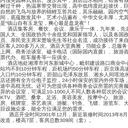
内顶尖园林式酒店。漫步其中，酒店山水相间，错落有
树过千种，热温寒带交替出现，高中低纬度此起彼伏，
自然的飞鸟与放养的锦鲤互答共处，其乐融融。园内空
间，底蕴散发其中，艺术小品遍布，中华文化丰厚，尤
是“镇山自有玉龙玺，爽心最是盘龙夜”！
酒店集客房、餐饮、会议、康乐于一体，九年来，先
国人大、全国政协共十余批党和国家领导人，以及各国
员、亲民党主席宋楚瑜先生等社会名流，成功接待了来自
区客人200多万人次。酒店大堂典雅，功能众多，总服
上网、商务洽谈室、磁卡电话（国际国内直拨）、旅游
票代办、租车服务等一应俱全。
酒店地处湘潭市河东新城中心，毗邻建设路口商业中
站均不到10分钟车程，距机场约50分钟车程，距京珠
入口约10分钟车程，距韶山毛泽东故居、湘乡人间瑶池水
店还拥有全方位电子监控，24小时保安的室内外停车场，
途中高枕无忧。还可为您提供各种商务会议所需的完善服
异的会议室，可满足10-1000人不同人数各种层次的会
KTV、酒吧、桑拿、足浴、美容美发、按摩中心、旅游
房、棋牌室、茶艺表演、游艇、钓鱼、飞镖、游览车、
目设施众多，能全方位满足您的需求。
酒店开业时间2001年12月，新近装修时间2013年8月
改造，楼高7层，客房总数309间（套）。