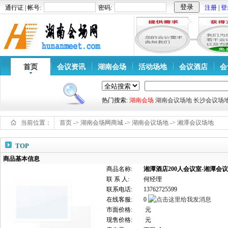
通行证 | 帐号:
密码:
注册
|
登
首页
会议资讯
湖南会场
活动场地
会议酒店
会
热门搜索:
湖南会场
湖南会议场地
长沙会议场
当前位置：
首页
->
湖南会场网商城
->
湖南会议场地
->
湘潭会议场地
TOP
商品基本信息
商品名称:
湘潭酒店200人会议室-湘潭会
联 系 人:
何经理
联系电话:
13762725599
在线客服:
0
市面价格:
元
现售价格:
元