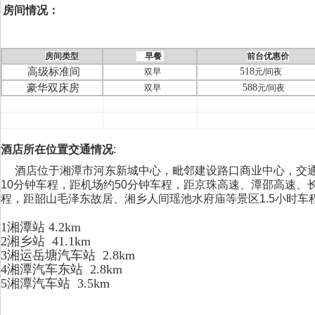
房间情况：
房间类型
早餐
前台优惠价
高级标准间
518
双早
元
/
间夜
豪华双床房
588
双早
元
/
间夜
酒店所在位置交通情况
:
酒店位于湘潭市河东新城中心，毗邻建设路口商业中心，交通
10分钟车程，距机场约50分钟车程，距京珠高速、潭邵高速、
程，距韶山毛泽东故居、湘乡人间瑶池水府庙等景区1.5小时车
1湘潭站 4.2km
2湘乡站 41.1km
3湘运岳塘汽车站 2.8km
4湘潭汽车东站 2.8km
5湘潭汽车站 3.5km