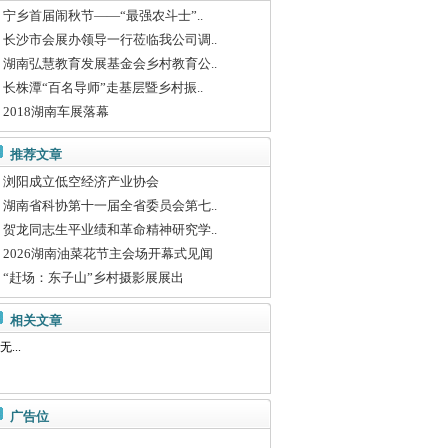
宁乡首届闹秋节——“最强农斗士”..
长沙市会展办领导一行莅临我公司调..
湖南弘慧教育发展基金会乡村教育公..
长株潭“百名导师”走基层暨乡村振..
2018湖南车展落幕
推荐文章
浏阳成立低空经济产业协会
湖南省科协第十一届全省委员会第七..
贺龙同志生平业绩和革命精神研究学..
2026湖南油菜花节主会场开幕式见闻
“赶场：东子山”乡村摄影展展出
相关文章
无...
广告位