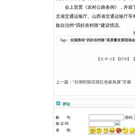
会上宣贯《农村公路条例》，并就下
北省交通运输厅、山西省交通运输厅等
族自治州“四好农村路”建设情况。
Tags：
全国推动“四好农村路”高质量发展现场
【
大
中
小
】【
打印
】
上一篇
：
“任弼时陈琮英红色家风展”开展
评论
帐 号:
密码:
验 证 码:
表 情: