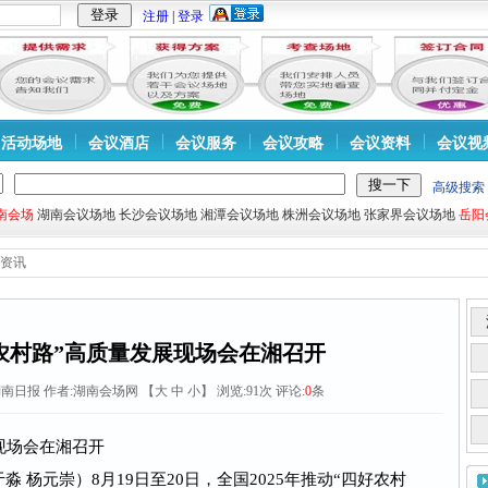
注册
|
登录
活动场地
会议酒店
会议服务
会议攻略
会议资料
会议视
高级搜索
南会场
湖南会议场地
长沙会议场地
湘潭会议场地
株洲会议场地
张家界会议场地
岳阳
资讯
农村路”高质量发展现场会在湘召开
湖南日报
作者:湖南会场网 【
大
中
小
】 浏览:
91
次 评论:
0
条
现场会在湘召开
 杨元崇）8月19日至20日，全国2025年推动“四好农村