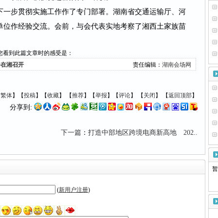
一步贯彻实施工作作了专门部署。湖南省交通运输厅、河
单位作经验交流。会前，与会代表实地考察了湘西土家族苗
您看到此篇文章时的感受是：
会在湘召开
责任编辑：
湖南会场网
【
繁体
】【
投稿
】【
收藏
】 【
推荐
】【
举报
】【
评论
】 【
关闭
】 【
返回顶部
】
分享到:
下一篇
：
打造中部地区跨境电商新高地 202..
暂
(
新用户注册
)